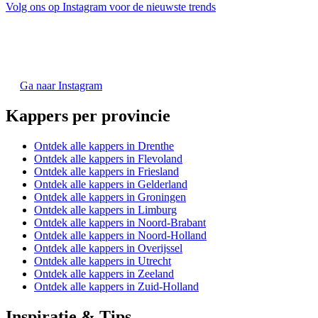
Volg ons op Instagram voor de nieuwste trends
Ga naar Instagram
Kappers per provincie
Ontdek alle kappers in Drenthe
Ontdek alle kappers in Flevoland
Ontdek alle kappers in Friesland
Ontdek alle kappers in Gelderland
Ontdek alle kappers in Groningen
Ontdek alle kappers in Limburg
Ontdek alle kappers in Noord-Brabant
Ontdek alle kappers in Noord-Holland
Ontdek alle kappers in Overijssel
Ontdek alle kappers in Utrecht
Ontdek alle kappers in Zeeland
Ontdek alle kappers in Zuid-Holland
Inspiratie & Tips