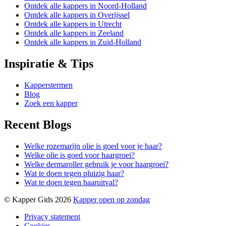
Ontdek alle kappers in Noord-Holland
Ontdek alle kappers in Overijssel
Ontdek alle kappers in Utrecht
Ontdek alle kappers in Zeeland
Ontdek alle kappers in Zuid-Holland
Inspiratie & Tips
Kapperstermen
Blog
Zoek een kapper
Recent Blogs
Welke rozemarijn olie is goed voor je haar?
Welke olie is goed voor haargroei?
Welke dermaroller gebruik je voor haargroei?
Wat te doen tegen pluizig haar?
Wat te doen tegen haaruitval?
© Kapper Gids 2026
Kapper open op zondag
Privacy statement
Cookies