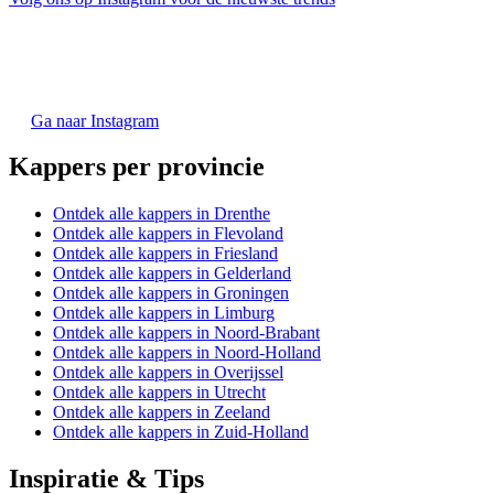
Ga naar Instagram
Kappers per provincie
Ontdek alle kappers in Drenthe
Ontdek alle kappers in Flevoland
Ontdek alle kappers in Friesland
Ontdek alle kappers in Gelderland
Ontdek alle kappers in Groningen
Ontdek alle kappers in Limburg
Ontdek alle kappers in Noord-Brabant
Ontdek alle kappers in Noord-Holland
Ontdek alle kappers in Overijssel
Ontdek alle kappers in Utrecht
Ontdek alle kappers in Zeeland
Ontdek alle kappers in Zuid-Holland
Inspiratie & Tips