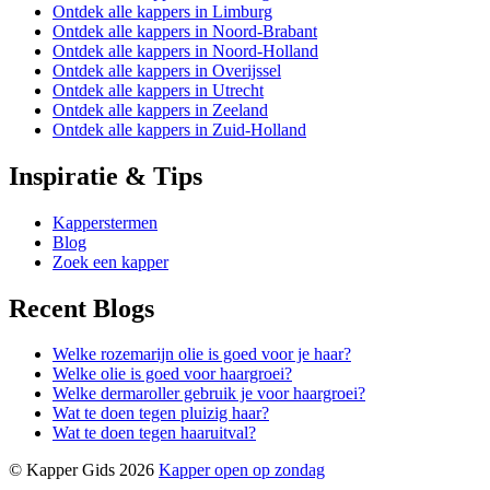
Ontdek alle kappers in Limburg
Ontdek alle kappers in Noord-Brabant
Ontdek alle kappers in Noord-Holland
Ontdek alle kappers in Overijssel
Ontdek alle kappers in Utrecht
Ontdek alle kappers in Zeeland
Ontdek alle kappers in Zuid-Holland
Inspiratie & Tips
Kapperstermen
Blog
Zoek een kapper
Recent Blogs
Welke rozemarijn olie is goed voor je haar?
Welke olie is goed voor haargroei?
Welke dermaroller gebruik je voor haargroei?
Wat te doen tegen pluizig haar?
Wat te doen tegen haaruitval?
© Kapper Gids 2026
Kapper open op zondag