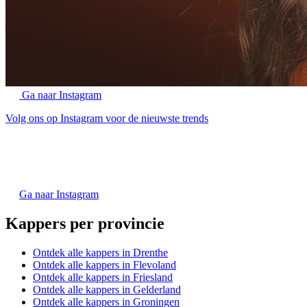
Ga naar Instagram
Volg ons op Instagram voor de nieuwste trends
Ga naar Instagram
Kappers per provincie
Ontdek alle kappers in Drenthe
Ontdek alle kappers in Flevoland
Ontdek alle kappers in Friesland
Ontdek alle kappers in Gelderland
Ontdek alle kappers in Groningen