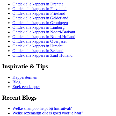
Ontdek alle kappers in Drenthe
Ontdek alle kappers in Flevoland
Ontdek alle kappers in Friesland
Ontdek alle kappers in Gelderland
Ontdek alle kappers in Groningen
Ontdek alle kappers in Limburg
Ontdek alle kappers in Noord-Brabant
Ontdek alle kappers in Noord-Holland
Ontdek alle kappers in Overijssel
Ontdek alle kappers in Utrecht
Ontdek alle kappers in Zeeland
Ontdek alle kappers in Zuid-Holland
Inspiratie & Tips
Kapperstermen
Blog
Zoek een kapper
Recent Blogs
Welke shampoo helpt bij haaruitval?
Welke rozemarijn olie is goed voor je haar?