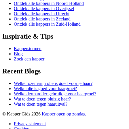
Ontdek alle kappers in Noord-Holland
Ontdek alle kappers in Overijssel
Ontdek alle kappers in Utrecht
Ontdek alle kappers in Zeeland
Ontdek alle kappers in Zuid-Holland
Inspiratie & Tips
Kapperstermen
Blog
Zoek een kapper
Recent Blogs
Welke rozemarijn olie is goed voor je haar?
Welke olie is goed voor haargroei?
Welke dermaroller gebruik je voor haargroei?
Wat te doen tegen pluizig haar?
Wat te doen tegen haaruitval?
© Kapper Gids 2026
Kapper open op zondag
Privacy statement
Cookies