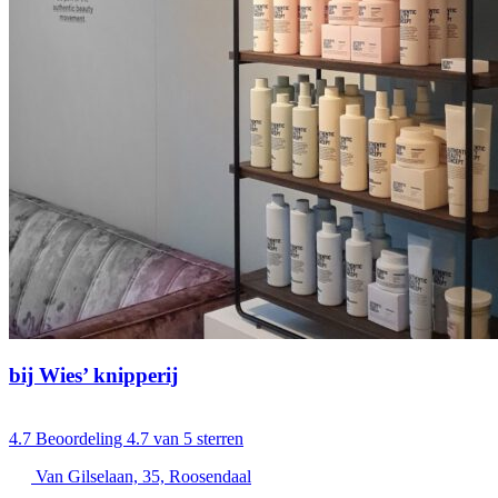
bij Wies’ knipperij
4.7
Beoordeling 4.7 van 5 sterren
Van Gilselaan, 35, Roosendaal