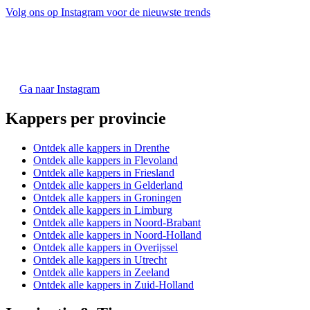
Volg ons op Instagram voor de nieuwste trends
Ga naar Instagram
Kappers per provincie
Ontdek alle kappers in Drenthe
Ontdek alle kappers in Flevoland
Ontdek alle kappers in Friesland
Ontdek alle kappers in Gelderland
Ontdek alle kappers in Groningen
Ontdek alle kappers in Limburg
Ontdek alle kappers in Noord-Brabant
Ontdek alle kappers in Noord-Holland
Ontdek alle kappers in Overijssel
Ontdek alle kappers in Utrecht
Ontdek alle kappers in Zeeland
Ontdek alle kappers in Zuid-Holland