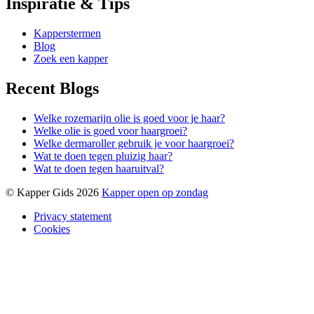
Inspiratie & Tips
Kapperstermen
Blog
Zoek een kapper
Recent Blogs
Welke rozemarijn olie is goed voor je haar?
Welke olie is goed voor haargroei?
Welke dermaroller gebruik je voor haargroei?
Wat te doen tegen pluizig haar?
Wat te doen tegen haaruitval?
© Kapper Gids 2026
Kapper open op zondag
Privacy statement
Cookies