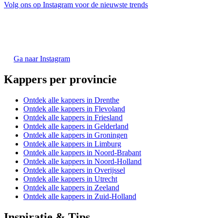
Volg ons op Instagram voor de nieuwste trends
Ga naar Instagram
Kappers per provincie
Ontdek alle kappers in Drenthe
Ontdek alle kappers in Flevoland
Ontdek alle kappers in Friesland
Ontdek alle kappers in Gelderland
Ontdek alle kappers in Groningen
Ontdek alle kappers in Limburg
Ontdek alle kappers in Noord-Brabant
Ontdek alle kappers in Noord-Holland
Ontdek alle kappers in Overijssel
Ontdek alle kappers in Utrecht
Ontdek alle kappers in Zeeland
Ontdek alle kappers in Zuid-Holland
Inspiratie & Tips