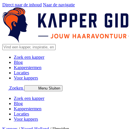
Direct naar de inhoud
Naar de navigatie
Zoek een kapper
Blog
Kapperstermen
Locaties
Voor kappers
Zoeken
Menu
Sluiten
Zoek een kapper
Blog
Kapperstermen
Locaties
Voor kappers
Kappers
/
Noord-Holland
/
IJmuiden