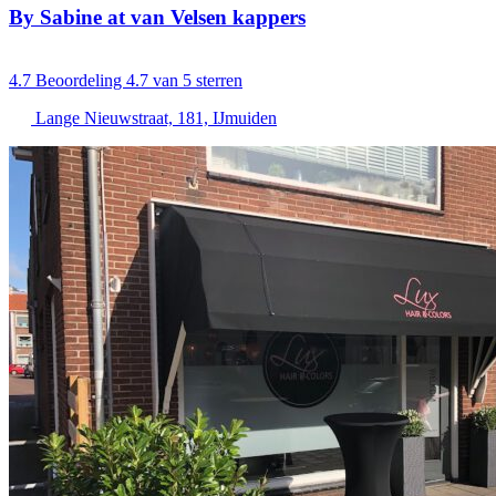
By Sabine at van Velsen kappers
4.7
Beoordeling 4.7 van 5 sterren
Lange Nieuwstraat, 181, IJmuiden