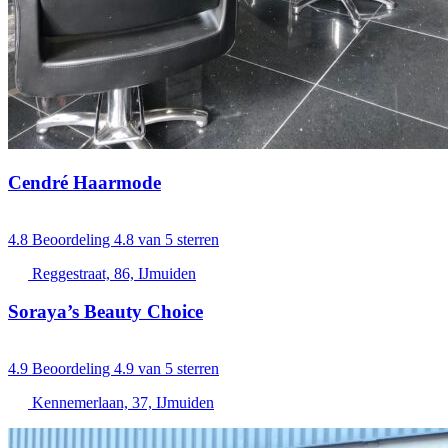
Cendré Haarmode
4.8
Beoordeling 4.8 van 5 sterren
Reggestraat, 86, IJmuiden
Soraya’s Beauty Choice
4.9
Beoordeling 4.9 van 5 sterren
Kennemerlaan, 37, IJmuiden