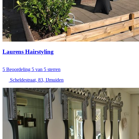
Laurens Hairstyling
5
Beoordeling 5 van 5 sterren
Scheldestraat, 83, IJmuiden