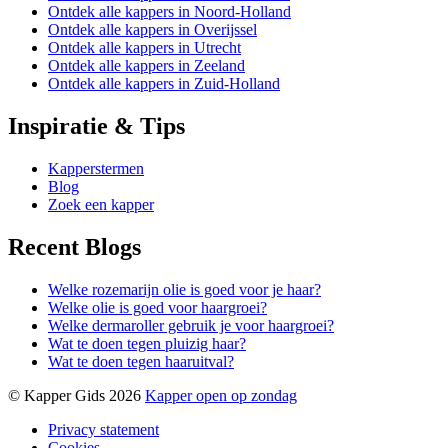
Ontdek alle kappers in Noord-Holland
Ontdek alle kappers in Overijssel
Ontdek alle kappers in Utrecht
Ontdek alle kappers in Zeeland
Ontdek alle kappers in Zuid-Holland
Inspiratie & Tips
Kapperstermen
Blog
Zoek een kapper
Recent Blogs
Welke rozemarijn olie is goed voor je haar?
Welke olie is goed voor haargroei?
Welke dermaroller gebruik je voor haargroei?
Wat te doen tegen pluizig haar?
Wat te doen tegen haaruitval?
© Kapper Gids 2026
Kapper open op zondag
Privacy statement
Cookies