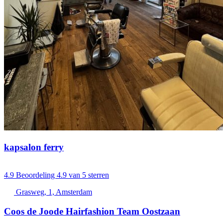
kapsalon ferry
4.9
Beoordeling 4.9 van 5 sterren
Grasweg, 1, Amsterdam
Coos de Joode Hairfashion Team Oostzaan