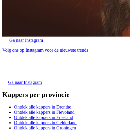
Ga naar Instagram
Volg ons op Instagram voor de nieuwste trends
Ga naar Instagram
Kappers per provincie
Ontdek alle kappers in Drenthe
Ontdek alle kappers in Flevoland
Ontdek alle kappers in Friesland
Ontdek alle kappers in Gelderland
Ontdek alle kappers in Groningen