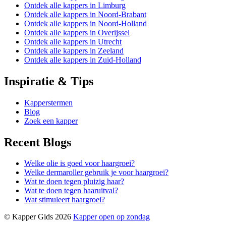
Ontdek alle kappers in Limburg
Ontdek alle kappers in Noord-Brabant
Ontdek alle kappers in Noord-Holland
Ontdek alle kappers in Overijssel
Ontdek alle kappers in Utrecht
Ontdek alle kappers in Zeeland
Ontdek alle kappers in Zuid-Holland
Inspiratie & Tips
Kapperstermen
Blog
Zoek een kapper
Recent Blogs
Welke olie is goed voor haargroei?
Welke dermaroller gebruik je voor haargroei?
Wat te doen tegen pluizig haar?
Wat te doen tegen haaruitval?
Wat stimuleert haargroei?
© Kapper Gids 2026
Kapper open op zondag