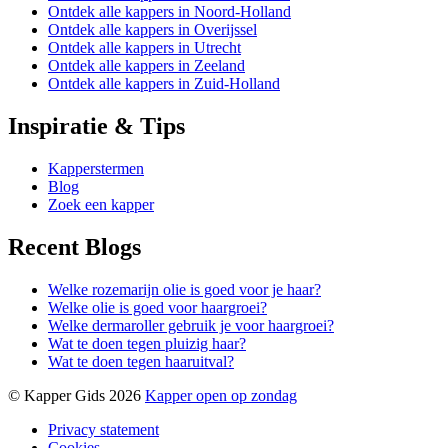
Ontdek alle kappers in Noord-Holland
Ontdek alle kappers in Overijssel
Ontdek alle kappers in Utrecht
Ontdek alle kappers in Zeeland
Ontdek alle kappers in Zuid-Holland
Inspiratie & Tips
Kapperstermen
Blog
Zoek een kapper
Recent Blogs
Welke rozemarijn olie is goed voor je haar?
Welke olie is goed voor haargroei?
Welke dermaroller gebruik je voor haargroei?
Wat te doen tegen pluizig haar?
Wat te doen tegen haaruitval?
© Kapper Gids 2026
Kapper open op zondag
Privacy statement
Cookies