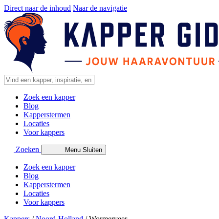
Direct naar de inhoud
Naar de navigatie
Zoek een kapper
Blog
Kapperstermen
Locaties
Voor kappers
Zoeken
Menu
Sluiten
Zoek een kapper
Blog
Kapperstermen
Locaties
Voor kappers
Kappers
/
Noord-Holland
/
Wormerveer