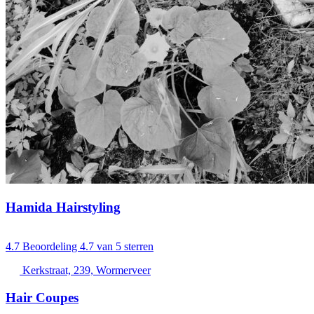
Hamida Hairstyling
4.7
Beoordeling 4.7 van 5 sterren
Kerkstraat, 239, Wormerveer
Hair Coupes