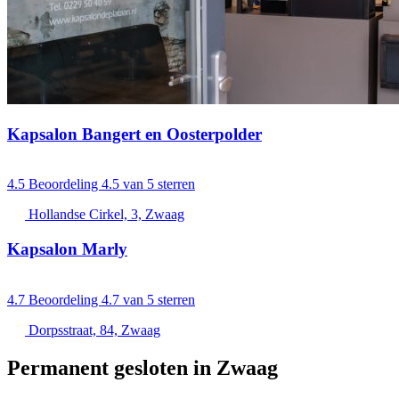
Kapsalon Bangert en Oosterpolder
4.5
Beoordeling 4.5 van 5 sterren
Hollandse Cirkel, 3, Zwaag
Kapsalon Marly
4.7
Beoordeling 4.7 van 5 sterren
Dorpsstraat, 84, Zwaag
Permanent gesloten in Zwaag