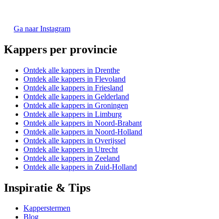
Ga naar Instagram
Kappers per provincie
Ontdek alle kappers in Drenthe
Ontdek alle kappers in Flevoland
Ontdek alle kappers in Friesland
Ontdek alle kappers in Gelderland
Ontdek alle kappers in Groningen
Ontdek alle kappers in Limburg
Ontdek alle kappers in Noord-Brabant
Ontdek alle kappers in Noord-Holland
Ontdek alle kappers in Overijssel
Ontdek alle kappers in Utrecht
Ontdek alle kappers in Zeeland
Ontdek alle kappers in Zuid-Holland
Inspiratie & Tips
Kapperstermen
Blog