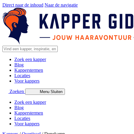
Direct naar de inhoud
Naar de navigatie
Zoek een kapper
Blog
Kapperstermen
Locaties
Voor kappers
Zoeken
Menu
Sluiten
Zoek een kapper
Blog
Kapperstermen
Locaties
Voor kappers
Kappers
/
Overijssel
/
Denekamp