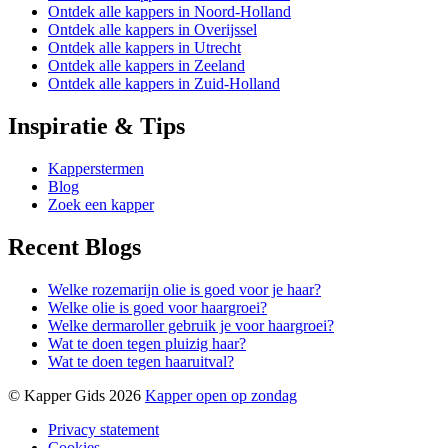
Ontdek alle kappers in Noord-Holland
Ontdek alle kappers in Overijssel
Ontdek alle kappers in Utrecht
Ontdek alle kappers in Zeeland
Ontdek alle kappers in Zuid-Holland
Inspiratie & Tips
Kapperstermen
Blog
Zoek een kapper
Recent Blogs
Welke rozemarijn olie is goed voor je haar?
Welke olie is goed voor haargroei?
Welke dermaroller gebruik je voor haargroei?
Wat te doen tegen pluizig haar?
Wat te doen tegen haaruitval?
© Kapper Gids 2026
Kapper open op zondag
Privacy statement
Cookies