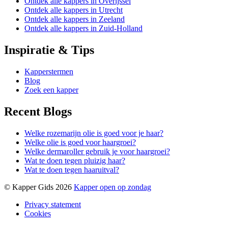
Ontdek alle kappers in Overijssel
Ontdek alle kappers in Utrecht
Ontdek alle kappers in Zeeland
Ontdek alle kappers in Zuid-Holland
Inspiratie & Tips
Kapperstermen
Blog
Zoek een kapper
Recent Blogs
Welke rozemarijn olie is goed voor je haar?
Welke olie is goed voor haargroei?
Welke dermaroller gebruik je voor haargroei?
Wat te doen tegen pluizig haar?
Wat te doen tegen haaruitval?
© Kapper Gids 2026
Kapper open op zondag
Privacy statement
Cookies