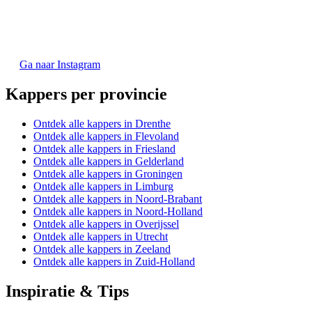
Ga naar Instagram
Kappers per provincie
Ontdek alle kappers in Drenthe
Ontdek alle kappers in Flevoland
Ontdek alle kappers in Friesland
Ontdek alle kappers in Gelderland
Ontdek alle kappers in Groningen
Ontdek alle kappers in Limburg
Ontdek alle kappers in Noord-Brabant
Ontdek alle kappers in Noord-Holland
Ontdek alle kappers in Overijssel
Ontdek alle kappers in Utrecht
Ontdek alle kappers in Zeeland
Ontdek alle kappers in Zuid-Holland
Inspiratie & Tips