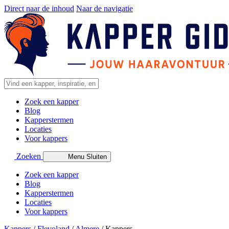
Direct naar de inhoud
Naar de navigatie
Zoek een kapper
Blog
Kapperstermen
Locaties
Voor kappers
Zoeken
Menu
Sluiten
Zoek een kapper
Blog
Kapperstermen
Locaties
Voor kappers
Kappers
/
Flevoland
/
Almere
/
Kappers