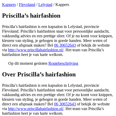
Kappers
/
Flevoland
/
Lelystad
/
Kappers
Priscilla’s hairfashion
Priscilla’s hairfashion is een kapsalon in Lelystad, provincie
Flevoland. Priscilla’s hairfashion staat voor persoonlijke aandacht,
vakkundig advies en een prettige sfeer. Of je nu komt voor knippen,
kleuren van styling, je gebogen in goede handen. Meer weten of
direct een afspraak maken? Bel
06 30652643
of bekijk de website
via
http://www.priscillahairfashion.nl/
. Het team van Priscilla’s
hairfashion heet je van harte welkom.
Op dit moment gesloten
Routebeschrijving
Leaflet
|
©
OSM
+
Over Priscilla’s hairfashion
−
Priscilla’s hairfashion is een kapsalon in Lelystad, provincie
Flevoland. Priscilla’s hairfashion staat voor persoonlijke aandacht,
vakkundig advies en een prettige sfeer. Of je nu komt voor knippen,
kleuren van styling, je gebogen in goede handen. Meer weten of
direct een afspraak maken? Bel
06 30652643
of bekijk de website
via
http://www.priscillahairfashion.nl/
. Het team van Priscilla’s
hairfashion heet je van harte welkom.