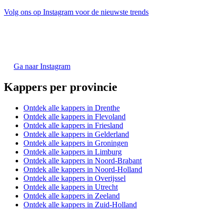
Volg ons op Instagram voor de nieuwste trends
Ga naar Instagram
Kappers per provincie
Ontdek alle kappers in Drenthe
Ontdek alle kappers in Flevoland
Ontdek alle kappers in Friesland
Ontdek alle kappers in Gelderland
Ontdek alle kappers in Groningen
Ontdek alle kappers in Limburg
Ontdek alle kappers in Noord-Brabant
Ontdek alle kappers in Noord-Holland
Ontdek alle kappers in Overijssel
Ontdek alle kappers in Utrecht
Ontdek alle kappers in Zeeland
Ontdek alle kappers in Zuid-Holland