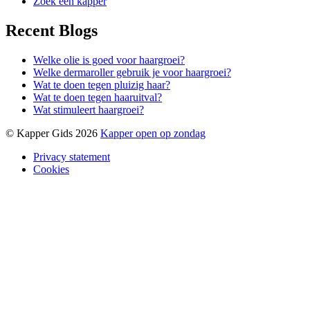
Zoek een kapper
Recent Blogs
Welke olie is goed voor haargroei?
Welke dermaroller gebruik je voor haargroei?
Wat te doen tegen pluizig haar?
Wat te doen tegen haaruitval?
Wat stimuleert haargroei?
© Kapper Gids 2026
Kapper open op zondag
Privacy statement
Cookies