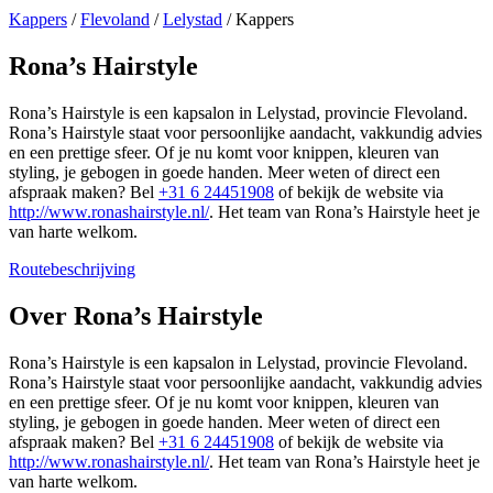
Kappers
/
Flevoland
/
Lelystad
/
Kappers
Rona’s Hairstyle
Rona’s Hairstyle is een kapsalon in Lelystad, provincie Flevoland.
Rona’s Hairstyle staat voor persoonlijke aandacht, vakkundig advies
en een prettige sfeer. Of je nu komt voor knippen, kleuren van
styling, je gebogen in goede handen. Meer weten of direct een
afspraak maken? Bel
+31 6 24451908
of bekijk de website via
http://www.ronashairstyle.nl/
. Het team van Rona’s Hairstyle heet je
van harte welkom.
Routebeschrijving
Leaflet
|
©
OSM
+
Over Rona’s Hairstyle
−
Rona’s Hairstyle is een kapsalon in Lelystad, provincie Flevoland.
Rona’s Hairstyle staat voor persoonlijke aandacht, vakkundig advies
en een prettige sfeer. Of je nu komt voor knippen, kleuren van
styling, je gebogen in goede handen. Meer weten of direct een
afspraak maken? Bel
+31 6 24451908
of bekijk de website via
http://www.ronashairstyle.nl/
. Het team van Rona’s Hairstyle heet je
van harte welkom.