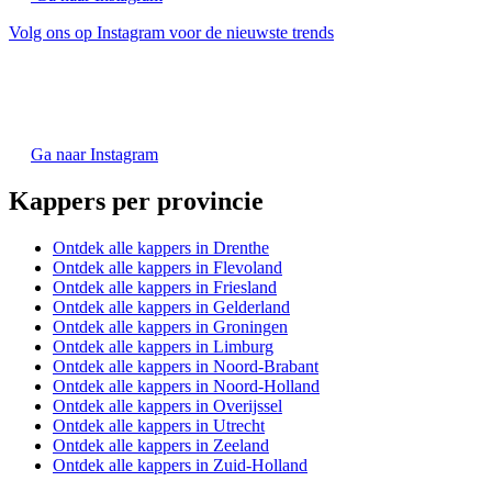
Volg ons op Instagram voor de nieuwste trends
Ga naar Instagram
Kappers per provincie
Ontdek alle kappers in Drenthe
Ontdek alle kappers in Flevoland
Ontdek alle kappers in Friesland
Ontdek alle kappers in Gelderland
Ontdek alle kappers in Groningen
Ontdek alle kappers in Limburg
Ontdek alle kappers in Noord-Brabant
Ontdek alle kappers in Noord-Holland
Ontdek alle kappers in Overijssel
Ontdek alle kappers in Utrecht
Ontdek alle kappers in Zeeland
Ontdek alle kappers in Zuid-Holland