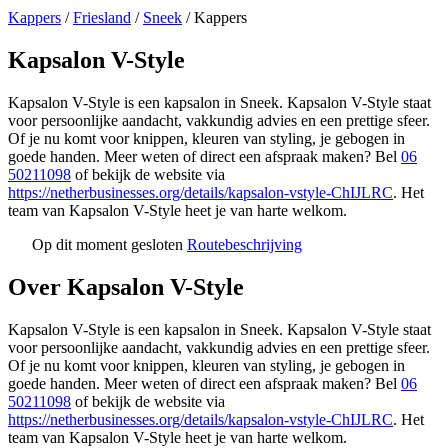
Kappers
/
Friesland
/
Sneek
/
Kappers
Kapsalon V-Style
Kapsalon V-Style is een kapsalon in Sneek. Kapsalon V-Style staat
voor persoonlijke aandacht, vakkundig advies en een prettige sfeer.
Of je nu komt voor knippen, kleuren van styling, je gebogen in
goede handen. Meer weten of direct een afspraak maken? Bel
06
50211098
of bekijk de website via
https://netherbusinesses.org/details/kapsalon-vstyle-ChIJLRC
. Het
team van Kapsalon V-Style heet je van harte welkom.
Op dit moment gesloten
Routebeschrijving
Leaflet
|
©
OSM
+
Over Kapsalon V-Style
−
Kapsalon V-Style is een kapsalon in Sneek. Kapsalon V-Style staat
voor persoonlijke aandacht, vakkundig advies en een prettige sfeer.
Of je nu komt voor knippen, kleuren van styling, je gebogen in
goede handen. Meer weten of direct een afspraak maken? Bel
06
50211098
of bekijk de website via
https://netherbusinesses.org/details/kapsalon-vstyle-ChIJLRC
. Het
team van Kapsalon V-Style heet je van harte welkom.