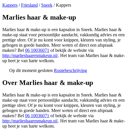
Kappers
/
Friesland
/
Sneek
/
Kappers
Marlies haar & make-up
Marlies haar & make-up is een kapsalon in Sneek. Marlies haar &
make-up staat voor persoonlijke aandacht, vakkundig advies en een
prettige sfeer. Of je nu komt voor knippen, kleuren van styling, je
gebogen in goede handen. Meer weten of direct een afspraak
maken? Bel
06 10036071
of bekijk de website via
http://marlieshaarenmakeup.nl/
. Het team van Marlies haar & make-
up heet je van harte welkom.
Op dit moment gesloten
Routebeschrijving
Leaflet
|
©
OSM
+
Over Marlies haar & make-up
−
Marlies haar & make-up is een kapsalon in Sneek. Marlies haar &
make-up staat voor persoonlijke aandacht, vakkundig advies en een
prettige sfeer. Of je nu komt voor knippen, kleuren van styling, je
gebogen in goede handen. Meer weten of direct een afspraak
maken? Bel
06 10036071
of bekijk de website via
http://marlieshaarenmakeup.nl/
. Het team van Marlies haar & make-
up heet je van harte welkom.