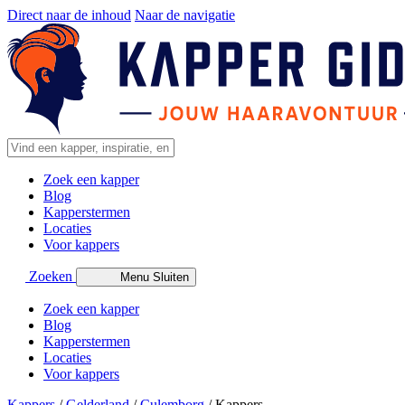
Direct naar de inhoud
Naar de navigatie
Zoek een kapper
Blog
Kapperstermen
Locaties
Voor kappers
Zoeken
Menu
Sluiten
Zoek een kapper
Blog
Kapperstermen
Locaties
Voor kappers
Kappers
/
Gelderland
/
Culemborg
/
Kappers