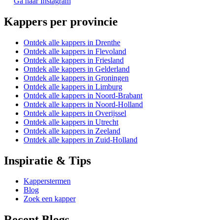
Ga naar Instagram
Kappers per provincie
Ontdek alle kappers in Drenthe
Ontdek alle kappers in Flevoland
Ontdek alle kappers in Friesland
Ontdek alle kappers in Gelderland
Ontdek alle kappers in Groningen
Ontdek alle kappers in Limburg
Ontdek alle kappers in Noord-Brabant
Ontdek alle kappers in Noord-Holland
Ontdek alle kappers in Overijssel
Ontdek alle kappers in Utrecht
Ontdek alle kappers in Zeeland
Ontdek alle kappers in Zuid-Holland
Inspiratie & Tips
Kapperstermen
Blog
Zoek een kapper
Recent Blogs