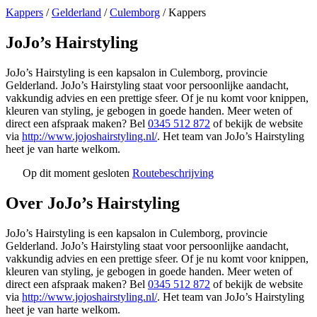
Kappers
/
Gelderland
/
Culemborg
/
Kappers
JoJo’s Hairstyling
JoJo’s Hairstyling is een kapsalon in Culemborg, provincie
Gelderland. JoJo’s Hairstyling staat voor persoonlijke aandacht,
vakkundig advies en een prettige sfeer. Of je nu komt voor knippen,
kleuren van styling, je gebogen in goede handen. Meer weten of
direct een afspraak maken? Bel
0345 512 872
of bekijk de website
via
http://www.jojoshairstyling.nl/
. Het team van JoJo’s Hairstyling
heet je van harte welkom.
Op dit moment gesloten
Routebeschrijving
Leaflet
|
©
OSM
+
Over JoJo’s Hairstyling
−
JoJo’s Hairstyling is een kapsalon in Culemborg, provincie
Gelderland. JoJo’s Hairstyling staat voor persoonlijke aandacht,
vakkundig advies en een prettige sfeer. Of je nu komt voor knippen,
kleuren van styling, je gebogen in goede handen. Meer weten of
direct een afspraak maken? Bel
0345 512 872
of bekijk de website
via
http://www.jojoshairstyling.nl/
. Het team van JoJo’s Hairstyling
heet je van harte welkom.