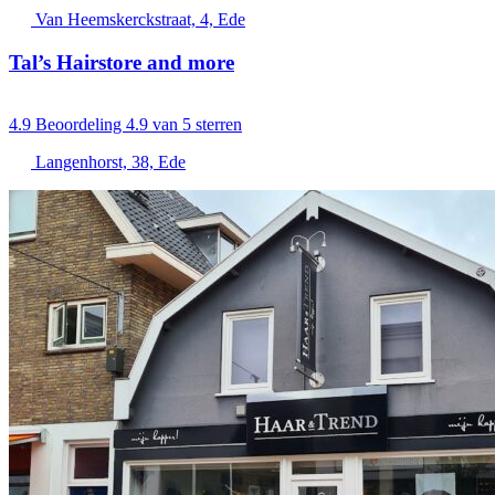
Van Heemskerckstraat, 4, Ede
Tal’s Hairstore and more
4.9
Beoordeling 4.9 van 5 sterren
Langenhorst, 38, Ede