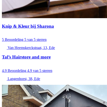
Knip & Kleur bij Sharona
5
Beoordeling 5 van 5 sterren
Van Heemskerckstraat, 13, Ede
Tal’s Hairstore and more
4.9
Beoordeling 4.9 van 5 sterren
Langenhorst, 38, Ede