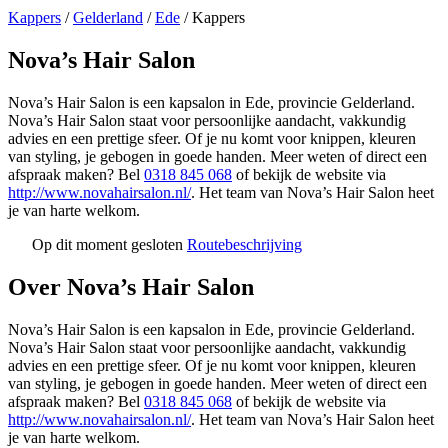
Kappers
/
Gelderland
/
Ede
/
Kappers
Nova’s Hair Salon
Nova’s Hair Salon is een kapsalon in Ede, provincie Gelderland.
Nova’s Hair Salon staat voor persoonlijke aandacht, vakkundig
advies en een prettige sfeer. Of je nu komt voor knippen, kleuren
van styling, je gebogen in goede handen. Meer weten of direct een
afspraak maken? Bel
0318 845 068
of bekijk de website via
http://www.novahairsalon.nl/
. Het team van Nova’s Hair Salon heet
je van harte welkom.
Op dit moment gesloten
Routebeschrijving
Leaflet
|
©
OSM
+
Over Nova’s Hair Salon
−
Nova’s Hair Salon is een kapsalon in Ede, provincie Gelderland.
Nova’s Hair Salon staat voor persoonlijke aandacht, vakkundig
advies en een prettige sfeer. Of je nu komt voor knippen, kleuren
van styling, je gebogen in goede handen. Meer weten of direct een
afspraak maken? Bel
0318 845 068
of bekijk de website via
http://www.novahairsalon.nl/
. Het team van Nova’s Hair Salon heet
je van harte welkom.