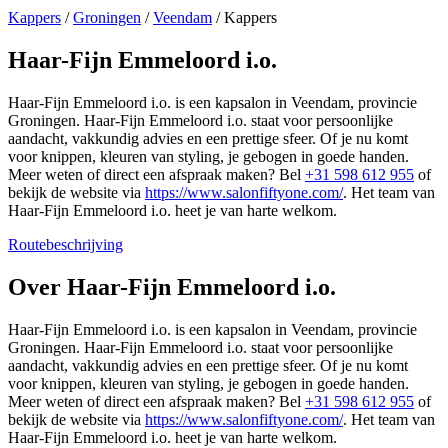
Kappers
/
Groningen
/
Veendam
/
Kappers
Haar-Fijn Emmeloord i.o.
Haar-Fijn Emmeloord i.o. is een kapsalon in Veendam, provincie
Groningen. Haar-Fijn Emmeloord i.o. staat voor persoonlijke
aandacht, vakkundig advies en een prettige sfeer. Of je nu komt
voor knippen, kleuren van styling, je gebogen in goede handen.
Meer weten of direct een afspraak maken? Bel
+31 598 612 955
of
bekijk de website via
https://www.salonfiftyone.com/
. Het team van
Haar-Fijn Emmeloord i.o. heet je van harte welkom.
Routebeschrijving
Leaflet
|
©
OSM
+
Over Haar-Fijn Emmeloord i.o.
−
Haar-Fijn Emmeloord i.o. is een kapsalon in Veendam, provincie
Groningen. Haar-Fijn Emmeloord i.o. staat voor persoonlijke
aandacht, vakkundig advies en een prettige sfeer. Of je nu komt
voor knippen, kleuren van styling, je gebogen in goede handen.
Meer weten of direct een afspraak maken? Bel
+31 598 612 955
of
bekijk de website via
https://www.salonfiftyone.com/
. Het team van
Haar-Fijn Emmeloord i.o. heet je van harte welkom.