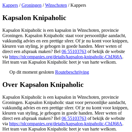
Kappers
/
Groningen
/
Winschoten
/
Kappers
Kapsalon Knipaholic
Kapsalon Knipaholic is een kapsalon in Winschoten, provincie
Groningen. Kapsalon Knipaholic staat voor persoonlijke aandacht,
vakkundig advies en een prettige sfeer. Of je nu komt voor knippen,
kleuren van styling, je gebogen in goede handen. Meer weten of
direct een afspraak maken? Bel
06 55103763
of bekijk de website
via
https://nlcompanies.org/details/kapsalon-knipaholic-ChIJ68A
.
Het team van Kapsalon Knipaholic heet je van harte welkom.
Op dit moment gesloten
Routebeschrijving
Leaflet
|
©
OSM
+
Over Kapsalon Knipaholic
−
Kapsalon Knipaholic is een kapsalon in Winschoten, provincie
Groningen. Kapsalon Knipaholic staat voor persoonlijke aandacht,
vakkundig advies en een prettige sfeer. Of je nu komt voor knippen,
kleuren van styling, je gebogen in goede handen. Meer weten of
direct een afspraak maken? Bel
06 55103763
of bekijk de website
via
https://nlcompanies.org/details/kapsalon-knipaholic-ChIJ68A
.
Het team van Kapsalon Knipaholic heet je van harte welkom.