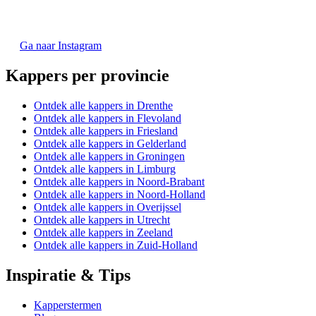
Ga naar Instagram
Kappers per provincie
Ontdek alle kappers in Drenthe
Ontdek alle kappers in Flevoland
Ontdek alle kappers in Friesland
Ontdek alle kappers in Gelderland
Ontdek alle kappers in Groningen
Ontdek alle kappers in Limburg
Ontdek alle kappers in Noord-Brabant
Ontdek alle kappers in Noord-Holland
Ontdek alle kappers in Overijssel
Ontdek alle kappers in Utrecht
Ontdek alle kappers in Zeeland
Ontdek alle kappers in Zuid-Holland
Inspiratie & Tips
Kapperstermen