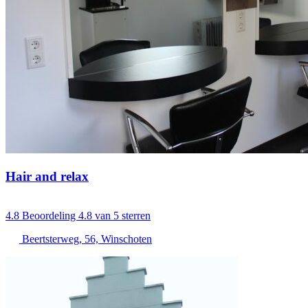
Hair and relax
4.8
Beoordeling 4.8 van 5 sterren
Beertsterweg, 56, Winschoten