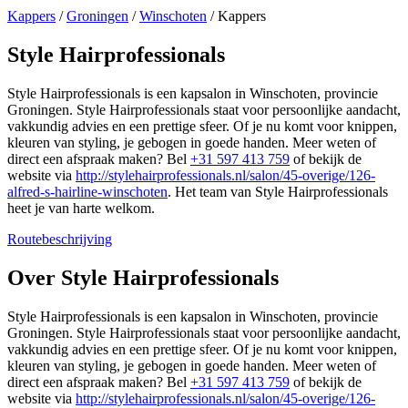
Kappers
/
Groningen
/
Winschoten
/
Kappers
Style Hairprofessionals
Style Hairprofessionals is een kapsalon in Winschoten, provincie
Groningen. Style Hairprofessionals staat voor persoonlijke aandacht,
vakkundig advies en een prettige sfeer. Of je nu komt voor knippen,
kleuren van styling, je gebogen in goede handen. Meer weten of
direct een afspraak maken? Bel
+31 597 413 759
of bekijk de
website via
http://stylehairprofessionals.nl/salon/45-overige/126-
alfred-s-hairline-winschoten
. Het team van Style Hairprofessionals
heet je van harte welkom.
Routebeschrijving
Leaflet
|
©
OSM
+
Over Style Hairprofessionals
−
Style Hairprofessionals is een kapsalon in Winschoten, provincie
Groningen. Style Hairprofessionals staat voor persoonlijke aandacht,
vakkundig advies en een prettige sfeer. Of je nu komt voor knippen,
kleuren van styling, je gebogen in goede handen. Meer weten of
direct een afspraak maken? Bel
+31 597 413 759
of bekijk de
website via
http://stylehairprofessionals.nl/salon/45-overige/126-