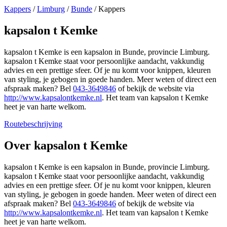
Kappers
/
Limburg
/
Bunde
/
Kappers
kapsalon t Kemke
kapsalon t Kemke is een kapsalon in Bunde, provincie Limburg.
kapsalon t Kemke staat voor persoonlijke aandacht, vakkundig
advies en een prettige sfeer. Of je nu komt voor knippen, kleuren
van styling, je gebogen in goede handen. Meer weten of direct een
afspraak maken? Bel
043-3649846
of bekijk de website via
http://www.kapsalontkemke.nl
. Het team van kapsalon t Kemke
heet je van harte welkom.
Routebeschrijving
Leaflet
|
©
OSM
+
Over kapsalon t Kemke
−
kapsalon t Kemke is een kapsalon in Bunde, provincie Limburg.
kapsalon t Kemke staat voor persoonlijke aandacht, vakkundig
advies en een prettige sfeer. Of je nu komt voor knippen, kleuren
van styling, je gebogen in goede handen. Meer weten of direct een
afspraak maken? Bel
043-3649846
of bekijk de website via
http://www.kapsalontkemke.nl
. Het team van kapsalon t Kemke
heet je van harte welkom.