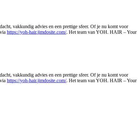
ht, vakkundig advies en een prettige sfeer. Of je nu komt voor
 via
https://yoh-hair.jimdosite.com/
. Het team van YOH. HAIR – Your
Leaflet
|
©
OSM
ht, vakkundig advies en een prettige sfeer. Of je nu komt voor
 via
https://yoh-hair.jimdosite.com/
. Het team van YOH. HAIR – Your