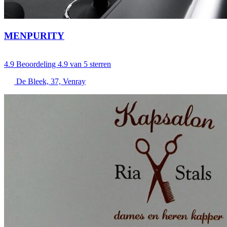
MENPURITY
4.9
Beoordeling 4.9 van 5 sterren
De Bleek, 37, Venray