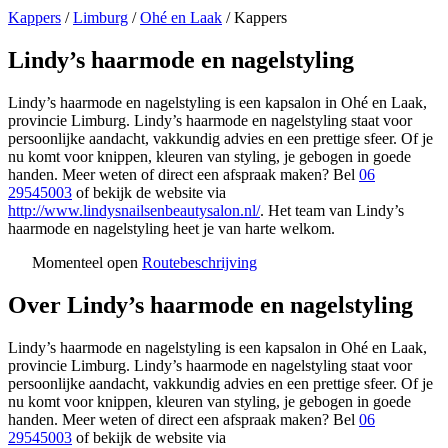
Kappers
/
Limburg
/
Ohé en Laak
/
Kappers
Lindy’s haarmode en nagelstyling
Lindy’s haarmode en nagelstyling is een kapsalon in Ohé en Laak,
provincie Limburg. Lindy’s haarmode en nagelstyling staat voor
persoonlijke aandacht, vakkundig advies en een prettige sfeer. Of je
nu komt voor knippen, kleuren van styling, je gebogen in goede
handen. Meer weten of direct een afspraak maken? Bel
06
29545003
of bekijk de website via
http://www.lindysnailsenbeautysalon.nl/
. Het team van Lindy’s
haarmode en nagelstyling heet je van harte welkom.
Momenteel open
Routebeschrijving
Leaflet
|
©
OSM
+
Over Lindy’s haarmode en nagelstyling
−
Lindy’s haarmode en nagelstyling is een kapsalon in Ohé en Laak,
provincie Limburg. Lindy’s haarmode en nagelstyling staat voor
persoonlijke aandacht, vakkundig advies en een prettige sfeer. Of je
nu komt voor knippen, kleuren van styling, je gebogen in goede
handen. Meer weten of direct een afspraak maken? Bel
06
29545003
of bekijk de website via