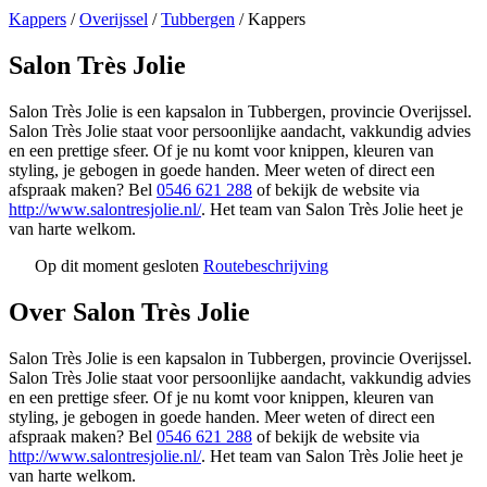
Kappers
/
Overijssel
/
Tubbergen
/
Kappers
Salon Très Jolie
Salon Très Jolie is een kapsalon in Tubbergen, provincie Overijssel.
Salon Très Jolie staat voor persoonlijke aandacht, vakkundig advies
en een prettige sfeer. Of je nu komt voor knippen, kleuren van
styling, je gebogen in goede handen. Meer weten of direct een
afspraak maken? Bel
0546 621 288
of bekijk de website via
http://www.salontresjolie.nl/
. Het team van Salon Très Jolie heet je
van harte welkom.
Op dit moment gesloten
Routebeschrijving
Leaflet
|
©
OSM
+
Over Salon Très Jolie
−
Salon Très Jolie is een kapsalon in Tubbergen, provincie Overijssel.
Salon Très Jolie staat voor persoonlijke aandacht, vakkundig advies
en een prettige sfeer. Of je nu komt voor knippen, kleuren van
styling, je gebogen in goede handen. Meer weten of direct een
afspraak maken? Bel
0546 621 288
of bekijk de website via
http://www.salontresjolie.nl/
. Het team van Salon Très Jolie heet je
van harte welkom.