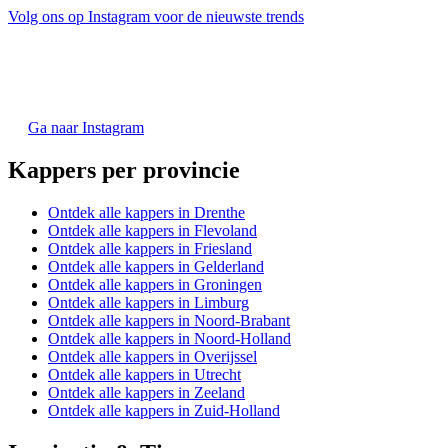
Volg ons op Instagram voor de nieuwste trends
Ga naar Instagram
Kappers per provincie
Ontdek alle kappers in Drenthe
Ontdek alle kappers in Flevoland
Ontdek alle kappers in Friesland
Ontdek alle kappers in Gelderland
Ontdek alle kappers in Groningen
Ontdek alle kappers in Limburg
Ontdek alle kappers in Noord-Brabant
Ontdek alle kappers in Noord-Holland
Ontdek alle kappers in Overijssel
Ontdek alle kappers in Utrecht
Ontdek alle kappers in Zeeland
Ontdek alle kappers in Zuid-Holland