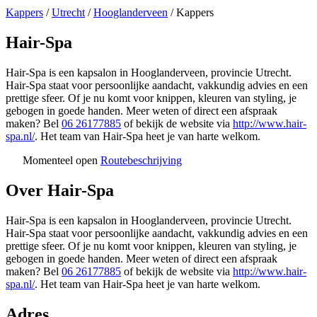
Kappers
/
Utrecht
/
Hooglanderveen
/
Kappers
Hair-Spa
Hair-Spa is een kapsalon in Hooglanderveen, provincie Utrecht.
Hair-Spa staat voor persoonlijke aandacht, vakkundig advies en een
prettige sfeer. Of je nu komt voor knippen, kleuren van styling, je
gebogen in goede handen. Meer weten of direct een afspraak
maken? Bel
06 26177885
of bekijk de website via
http://www.hair-
spa.nl/
. Het team van Hair-Spa heet je van harte welkom.
Momenteel open
Routebeschrijving
Leaflet
|
©
OSM
+
Over Hair-Spa
−
Hair-Spa is een kapsalon in Hooglanderveen, provincie Utrecht.
Hair-Spa staat voor persoonlijke aandacht, vakkundig advies en een
prettige sfeer. Of je nu komt voor knippen, kleuren van styling, je
gebogen in goede handen. Meer weten of direct een afspraak
maken? Bel
06 26177885
of bekijk de website via
http://www.hair-
spa.nl/
. Het team van Hair-Spa heet je van harte welkom.
Adres