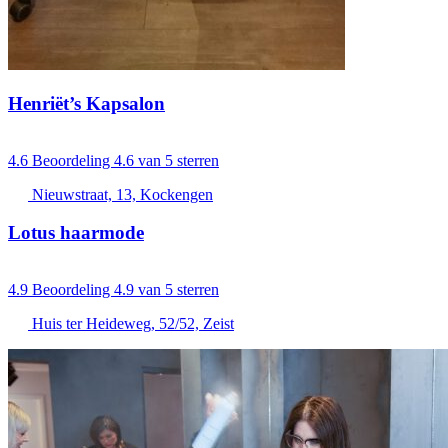
Henriët’s Kapsalon
4.6
Beoordeling 4.6 van 5 sterren
Nieuwstraat, 13, Kockengen
Lotus haarmode
4.9
Beoordeling 4.9 van 5 sterren
Huis ter Heideweg, 52/52, Zeist