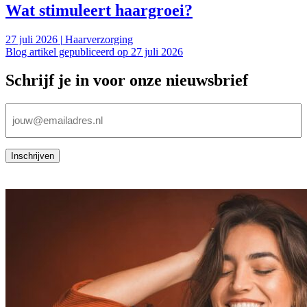
Wat stimuleert haargroei?
27 juli 2026
|
Haarverzorging
Blog artikel gepubliceerd op 27 juli 2026
Schrijf je in voor onze nieuwsbrief
E-
mailadres
(Vereist)
Inschrijven