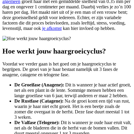
algemeen
groeit haar met een gemiddelde snelheid van 0.35 mm per
dag en ongeveer 1 centimeter per maand. Daarbij verlies je zo’n 100
haren per dag. Het maakt niet uit of je een man of een vrouw bent;
deze groeisnelheid geldt voor iedereen. Echter, er zijn variabele
factoren die dit proces beïnvloeden, zoals leeftijd, stress, voeding,
levensstijl, maar ook
je afkomst
kan hier invloed op hebben.
Hoe werkt jouw haargroeicyclus?
Voordat we verder gaan is het goed om je haargroeicyclus te
begrijpen. De groei van je haar bestaat namelijk uit 3 fases de
anagene, catagene en telogene fase.
De Groeifase (Anagene):
Dit is wanneer je haar actief groeit,
net als een plant in de lente. Sommige mensen hebben een
lange groeifase van 6 jaar, terwijl anderen er maar 2 hebben.
De Rustfase (Catagene):
Na de groei komt een tijd van rust,
waarin je haar niet echt groeit. Het is een beetje zoals de
zomer die overgaat in de herfst. Deze fase duurt meestal 1 tot
3 weken.
De Valfase (Telogene):
Dit is wanneer je oude haar eruit valt,
net als de bladeren die in de herfst van de bomen vallen. Dit
duurt meestal ongeveer 1 tot 3 maanden.