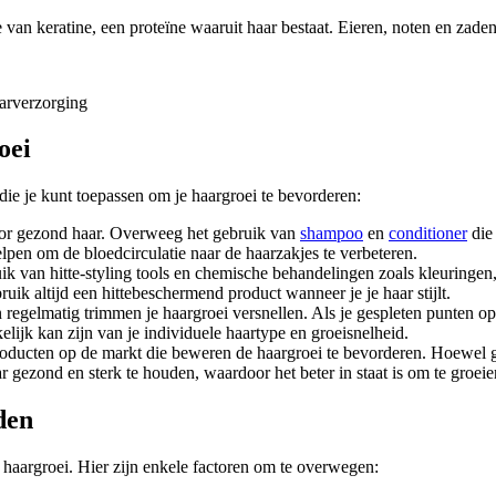
e van keratine, een proteïne waaruit haar bestaat. Eieren, noten en zade
oei
ie je kunt toepassen om je haargroei te bevorderen:
or gezond haar. Overweeg het gebruik van
shampoo
en
conditioner
die
pen om de bloedcirculatie naar de haarzakjes te verbeteren.
k van hitte-styling tools en chemische behandelingen zoals kleuringen,
ik altijd een hittebeschermend product wanneer je je haar stijlt.
n regelmatig trimmen je haargroei versnellen. Als je gespleten punten 
lijk kan zijn van je individuele haartype en groeisnelheid.
roducten op de markt die beweren de haargroei te bevorderen. Hoewel 
ar gezond en sterk te houden, waardoor het beter in staat is om te groeie
den
 haargroei. Hier zijn enkele factoren om te overwegen: