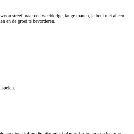
woon streeft naar een weelderige, lange manen, je bent niet alleen.
en en de groei te bevorderen.
 spelen.
ele voedingsstoffen die bijzonder belangrijk zijn voor de haargroei: