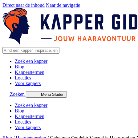
Direct naar de inhoud
Naar de navigatie
Zoek een kapper
Blog
Kapperstermen
Locaties
Voor kappers
Zoeken
Menu
Sluiten
Zoek een kapper
Blog
Kapperstermen
Locaties
Voor kappers
Blog
/
Haarverzorging
/
Geheimen Ontdekt: Versnel je Haargroei op N