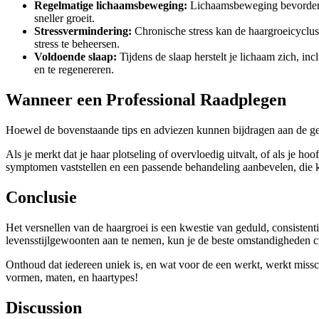
Regelmatige lichaamsbeweging:
Lichaamsbeweging bevordert de
sneller groeit.
Stressvermindering:
Chronische stress kan de haargroeicyclus
stress te beheersen.
Voldoende slaap:
Tijdens de slaap herstelt je lichaam zich, inc
en te regenereren.
Wanneer een Professional Raadplegen
Hoewel de bovenstaande tips en adviezen kunnen bijdragen aan de gezo
Als je merkt dat je haar plotseling of overvloedig uitvalt, of als je h
symptomen vaststellen en een passende behandeling aanbevelen, die k
Conclusie
Het versnellen van de haargroei is een kwestie van geduld, consistenti
levensstijlgewoonten aan te nemen, kun je de beste omstandigheden cr
Onthoud dat iedereen uniek is, en wat voor de een werkt, werkt missch
vormen, maten, en haartypes!
Discussion