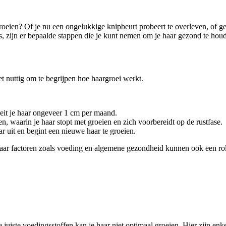
roeien? Of je nu een ongelukkige knipbeurt probeert te overleven, of ge
s, zijn er bepaalde stappen die je kunt nemen om je haar gezond te houd
et nuttig om te begrijpen hoe haargroei werkt.
roeit je haar ongeveer 1 cm per maand.
 waarin je haar stopt met groeien en zich voorbereidt op de rustfase.
r uit en begint een nieuwe haar te groeien.
, maar factoren zoals voeding en algemene gezondheid kunnen ook een rol
e juiste voedingsstoffen kan je haar niet optimaal groeien. Hier zijn enk