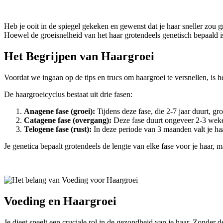
Heb je ooit in de spiegel gekeken en gewenst dat je haar sneller zou g
Hoewel de groeisnelheid van het haar grotendeels genetisch bepaald i
Het Begrijpen van Haargroei
Voordat we ingaan op de tips en trucs om haargroei te versnellen, is h
De haargroeicyclus bestaat uit drie fasen:
Anagene fase (groei):
Tijdens deze fase, die 2-7 jaar duurt, g
Catagene fase (overgang):
Deze fase duurt ongeveer 2-3 weken,
Telogene fase (rust):
In deze periode van 3 maanden valt je haa
Je genetica bepaalt grotendeels de lengte van elke fase voor je haar
Voeding en Haargroei
Je dieet speelt een cruciale rol in de gezondheid van je haar. Zonder d