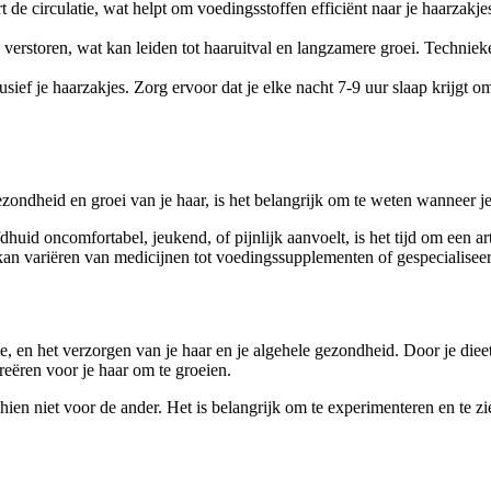
 circulatie, wat helpt om voedingsstoffen efficiënt naar je haarzakjes 
 verstoren, wat kan leiden tot haaruitval en langzamere groei. Technie
lusief je haarzakjes. Zorg ervoor dat je elke nacht 7-9 uur slaap krijgt o
ndheid en groei van je haar, is het belangrijk om te weten wanneer je
oofdhuid oncomfortabel, jeukend, of pijnlijk aanvoelt, is het tijd om een
an variëren van medicijnen tot voedingssupplementen of gespecialisee
e, en het verzorgen van je haar en je algehele gezondheid. Door je diee
eëren voor je haar om te groeien.
ien niet voor de ander. Het is belangrijk om te experimenteren en te z