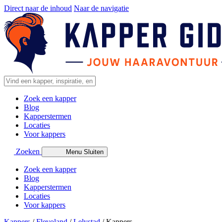
Direct naar de inhoud
Naar de navigatie
Zoek een kapper
Blog
Kapperstermen
Locaties
Voor kappers
Zoeken
Menu
Sluiten
Zoek een kapper
Blog
Kapperstermen
Locaties
Voor kappers
Kappers
/
Flevoland
/
Lelystad
/
Kappers