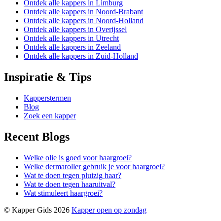
Ontdek alle kappers in Limburg
Ontdek alle kappers in Noord-Brabant
Ontdek alle kappers in Noord-Holland
Ontdek alle kappers in Overijssel
Ontdek alle kappers in Utrecht
Ontdek alle kappers in Zeeland
Ontdek alle kappers in Zuid-Holland
Inspiratie & Tips
Kapperstermen
Blog
Zoek een kapper
Recent Blogs
Welke olie is goed voor haargroei?
Welke dermaroller gebruik je voor haargroei?
Wat te doen tegen pluizig haar?
Wat te doen tegen haaruitval?
Wat stimuleert haargroei?
© Kapper Gids 2026
Kapper open op zondag