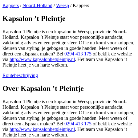
Kappers
/
Noord-Holland
/
Weesp
/
Kappers
Kapsalon ’t Pleintje
Kapsalon ’t Pleintje is een kapsalon in Weesp, provincie Noord-
Holland. Kapsalon ’t Pleintje staat voor persoonlijke aandacht,
vakkundig advies en een prettige sfeer. Of je nu komt voor knippen,
kleuren van styling, je gebogen in goede handen. Meer weten of
direct een afspraak maken? Bel
0294 413 175
of bekijk de website
via
http://www.kapsalonhetpleintje.nl
. Het team van Kapsalon ’t
Pleintje heet je van harte welkom.
Routebeschrijving
Leaflet
|
©
OSM
+
Over Kapsalon ’t Pleintje
−
Kapsalon ’t Pleintje is een kapsalon in Weesp, provincie Noord-
Holland. Kapsalon ’t Pleintje staat voor persoonlijke aandacht,
vakkundig advies en een prettige sfeer. Of je nu komt voor knippen,
kleuren van styling, je gebogen in goede handen. Meer weten of
direct een afspraak maken? Bel
0294 413 175
of bekijk de website
via
http://www.kapsalonhetpleintje.nl
. Het team van Kapsalon ’t
Pleintje heet je van harte welkom.