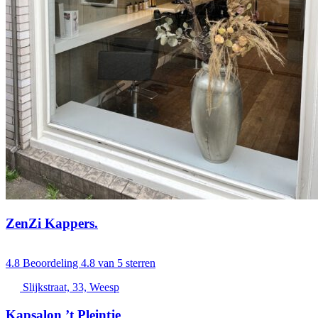
ZenZi Kappers.
4.8
Beoordeling 4.8 van 5 sterren
Slijkstraat, 33, Weesp
Kapsalon ’t Pleintje