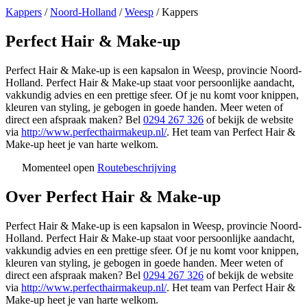
Kappers
/
Noord-Holland
/
Weesp
/
Kappers
Perfect Hair & Make-up
Perfect Hair & Make-up is een kapsalon in Weesp, provincie Noord-
Holland. Perfect Hair & Make-up staat voor persoonlijke aandacht,
vakkundig advies en een prettige sfeer. Of je nu komt voor knippen,
kleuren van styling, je gebogen in goede handen. Meer weten of
direct een afspraak maken? Bel
0294 267 326
of bekijk de website
via
http://www.perfecthairmakeup.nl/
. Het team van Perfect Hair &
Make-up heet je van harte welkom.
Momenteel open
Routebeschrijving
Leaflet
|
©
OSM
+
Over Perfect Hair & Make-up
−
Perfect Hair & Make-up is een kapsalon in Weesp, provincie Noord-
Holland. Perfect Hair & Make-up staat voor persoonlijke aandacht,
vakkundig advies en een prettige sfeer. Of je nu komt voor knippen,
kleuren van styling, je gebogen in goede handen. Meer weten of
direct een afspraak maken? Bel
0294 267 326
of bekijk de website
via
http://www.perfecthairmakeup.nl/
. Het team van Perfect Hair &
Make-up heet je van harte welkom.