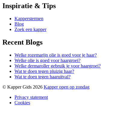
Inspiratie & Tips
Kapperstermen
Blog
Zoek een kapper
Recent Blogs
Welke rozemarijn olie is goed voor je haar?
Welke olie is goed voor haargroei?
Welke dermaroller gebruik je voor haargroei?
Wat te doen tegen pluizig haar?
Wat te doen tegen haaruitval?
© Kapper Gids 2026
Kapper open op zondag
Privacy statement
Cookies