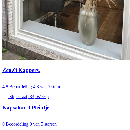
ZenZi Kappers.
4.8
Beoordeling 4.8 van 5 sterren
Slijkstraat, 33, Weesp
Kapsalon ’t Pleintje
0
Beoordeling 0 van 5 sterren